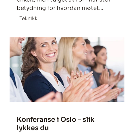
betydning for hvordan møtet
faktisk gjennomføres. Enten du
Teknikk
planlegger et ledermøte, en
workshop eller et kundemøte, er
rammene avgjørende for både flyt,
konsentrasjon og resultat.
Konferanse i Oslo – slik
lykkes du