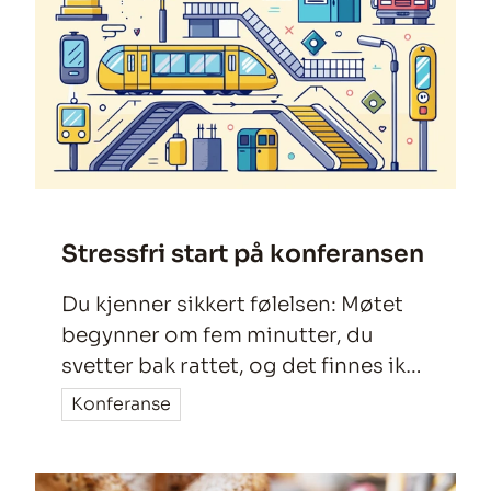
Stressfri start på konferansen
Du kjenner sikkert følelsen: Møtet
begynner om fem minutter, du
svetter bak rattet, og det finnes ikke
en eneste ledig parkeringsplass i
Konferanse
mils omkrets. Hos oss starter den
gode møteopplevelsen lenge før du
går inn døren.