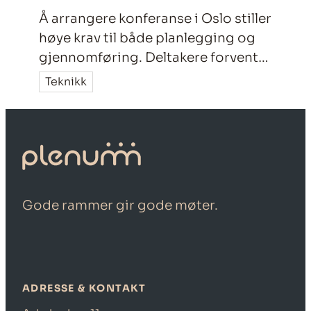
Å arrangere konferanse i Oslo stiller
høye krav til både planlegging og
gjennomføring. Deltakere forventer
profesjonelle rammer, god flyt og
Teknikk
en opplevelse som fungerer
sømløst fra start til slutt. For deg
som arrangør handler det om å
velge riktige konferanselokaler i
Oslo – og et sted som gjør det
enkelt å lykkes.
Gode rammer gir gode møter.
ADRESSE & KONTAKT