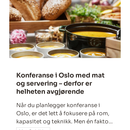
Konferanse i Oslo med mat
og servering – derfor er
helheten avgjørende
Når du planlegger konferanse i
Oslo, er det lett å fokusere på rom,
kapasitet og teknikk. Men én faktor
har ofte større betydning for