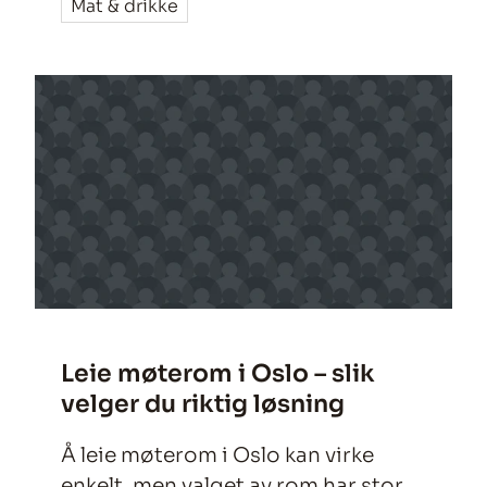
Mat & drikke
totalopplevelsen enn man tror: mat
og servering. Riktig servering
bidrar til bedre flyt, høyere energi
og mer fornøyde deltakere –
gjennom hele konferansedagen.
Leie møterom i Oslo – slik
velger du riktig løsning
Å leie møterom i Oslo kan virke
enkelt, men valget av rom har stor