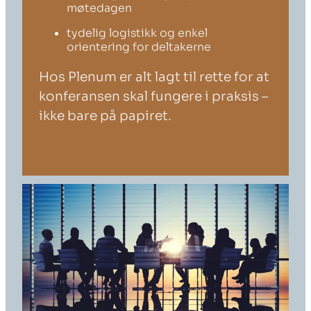
møtedagen
tydelig logistikk og enkel
orientering for deltakerne
Hos Plenum er alt lagt til rette for at
konferansen skal fungere i praksis –
ikke bare på papiret.