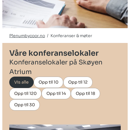
Plenumbycoor.no
Konferanser & møter
Ancestor pages
Våre konferanselokaler
53655
Konferanselokaler på Skøyen
Atrium
Vis alle
Opp til 10
Opp til 12
Opp til 120
Opp til 14
Opp til 18
Opp til 30