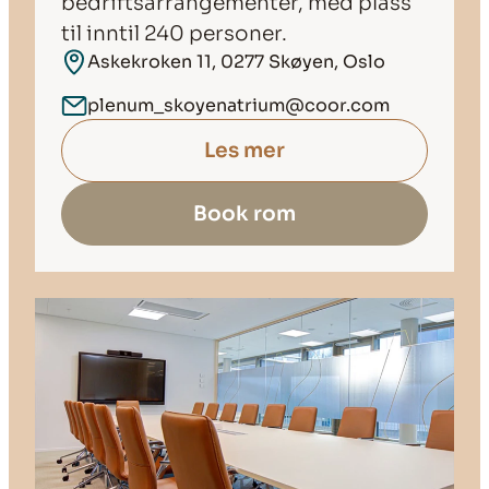
bedriftsarrangementer, med plass
til inntil 240 personer.
Askekroken 11, 0277 Skøyen, Oslo
plenum_skoyenatrium@coor.com
Les mer
Book rom