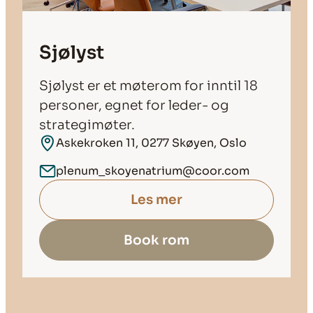
Sjølyst
Sjølyst er et møterom for inntil 18
personer, egnet for leder- og
strategimøter.
Askekroken 11, 0277 Skøyen, Oslo
plenum_skoyenatrium@coor.com
Les mer
Book rom