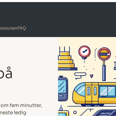
ressurser
FAQ
på
r om fem minutter,
eneste ledig