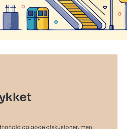
lykket
g innhold og gode diskusjoner, men