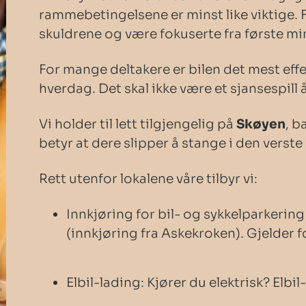
rammebetingelsene er minst like viktige. 
skuldrene og være fokuserte fra første mi
For mange deltakere er bilen det mest eff
hverdag. Det skal ikke være et sjansespill å
Vi holder til lett tilgjengelig på
Skøyen
, b
betyr at dere slipper å stange i den verst
Rett utenfor lokalene våre tilbyr vi:
Innkjøring for bil- og sykkelparkerin
(innkjøring fra Askekroken). Gjelder
Elbil-lading: Kjører du elektrisk? Elbi