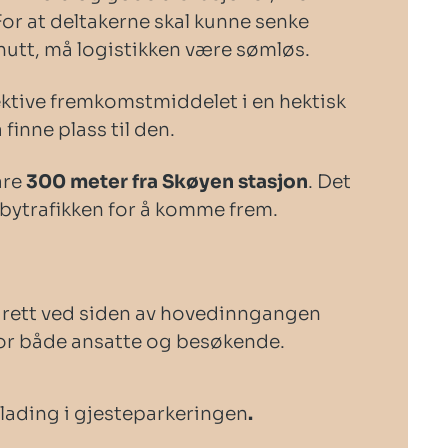
For at deltakerne skal kunne senke
nutt, må logistikken være sømløs.
ektive fremkomstmiddelet i en hektisk
 finne plass til den.
are
300 meter fra Skøyen stasjon
. Det
e bytrafikken for å komme frem.
g rett ved siden av hovedinngangen
 for både ansatte og besøkende.
l-lading i gjesteparkeringen
.