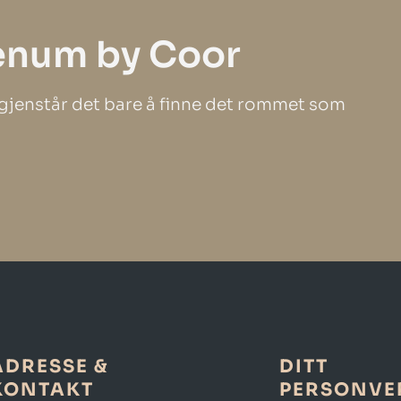
enum by Coor
, gjenstår det bare å finne det rommet som
ADRESSE &
DITT
KONTAKT
PERSONVE